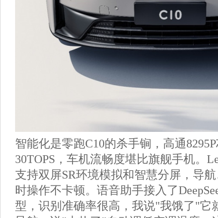
智能化是零跑C10的杀手锏，高通8295
30TOPS，车机流畅度堪比旗舰手机。Leapm
支持双屏SR环境模拟和智慧分屏，导
时操作不卡顿。语音助手接入了DeepSe
型，识别准确率很高，我说"我饿了"它