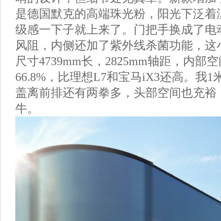
是德国默克的高端珠光粉，阳光下泛着
级感一下子就上来了。门把手换成了电
风阻，内侧还加了紫外线杀菌功能，这
尺寸4739mm长，2825mm轴距，内部
66.8%，比理想L7和宝马iX3还高。我
盖离前排还有两拳多，头部空间也充裕，
牛。